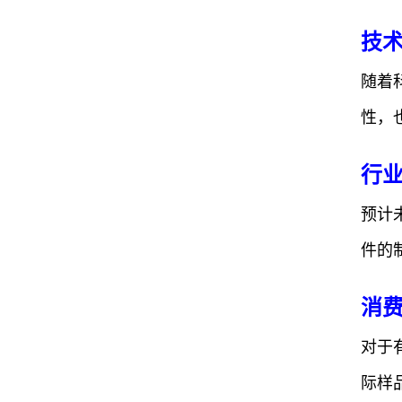
技
随着
性，
行
预计
件的
消
对于
际样