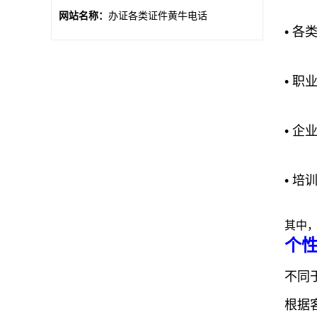
网站名称：
办证各类证件黄牛电话
• 
• 职
• 
• 培
其中
个
不同
根据