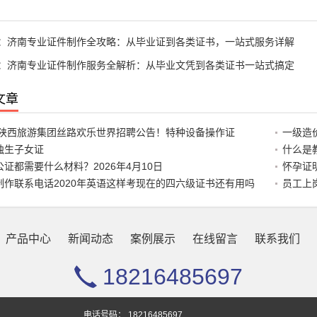
：
济南专业证件制作全攻略：从毕业证到各类证书，一站式服务详解
：
济南专业证件制作服务全解析：从毕业文凭到各类证书一站式搞定
文章
26陕西旅游集团丝路欢乐世界招聘公告！特种设备操作证
一级造
独生子女证
什么是教
公证都需要什么材料？2026年4月10日
怀孕证
制作联系电话2020年英语这样考现在的四六级证书还有用吗
员工上
产品中心
新闻动态
案例展示
在线留言
联系我们
18216485697
Copyright © 2026 办证各类证件黄牛电话
浙ICP236678
XML地图
电话号码：
18216485697